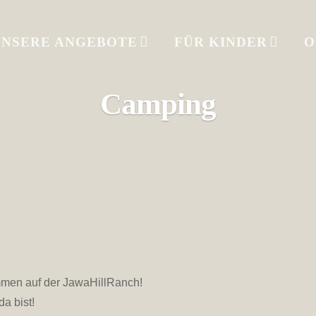
UNSERE ANGEBOTE
FÜR KINDER
O
Camping
mmen auf der JawaHillRanch!
a bist!