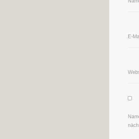
Nam
E-Ma
Webs
Name
näch